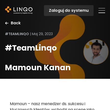
Zaloguj do systemu
Back
#TEAMLINQO
|
Maj 29, 2023
#TeamLinqo
Mamoun Kanan
Mamoun – nasz menedżer ds. sukcesu i
kluczowych klientów, wchodzi na scenę jako