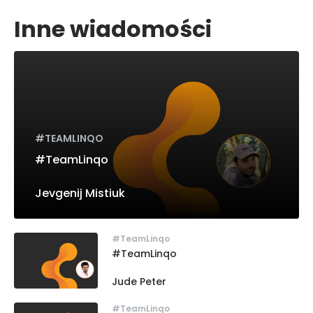
Inne wiadomości
#TEAMLINQO
#TeamLinqo
Jevgenij Mistiuk
Jevgenij Mistiuk">
#TeamLinqo
Jude
#TeamLinqo
Peter">
Jude Peter
#TeamLinqo