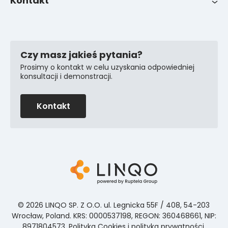
Kontakt
Kontakty wsparcia
Czy masz jakieś pytania?
Prosimy o kontakt w celu uzyskania odpowiedniej
konsultacji i demonstracji.
Kontakt
© 2026 LINQO SP. Z O.O. ul. Legnicka 55F / 408, 54-203
Wrocław, Poland. KRS: 0000537198, REGON: 360468661, NIP:
8971804573.
Polityka Cookies i polityka prywatności.