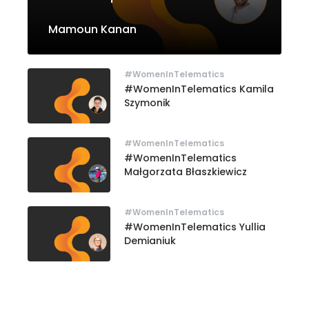
Mamoun Kanan
Mamoun Kanan" sizes="(max-width: 768px)
100vw, 768px" >
#WomenInTelematics
#WomenInTelematics Kamila
Szymonik
#WomenInTelematics
#WomenInTelematics
Małgorzata Błaszkiewicz
#WomenInTelematics
#WomenInTelematics Yullia
Demianiuk