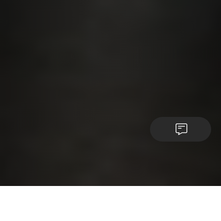
Kontakt
Z radością ogłaszamy, że Linqo zostało połączone z