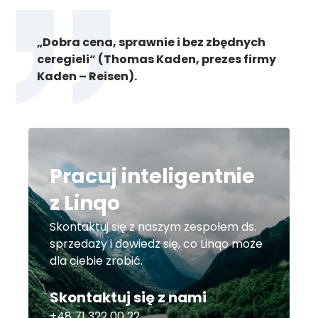
„Dobra cena, sprawnie i bez zbędnych
ceregieli“ (Thomas Kaden, prezes firmy
Kaden – Reisen).
Pracuj inteligentnie
z Linqo
Skontaktuj się z naszym zespołem ds.
sprzedaży i dowiedz się, co Linqo może
dla ciebie zrobić.
Skontaktuj się z nami
+48 71 322 00 22