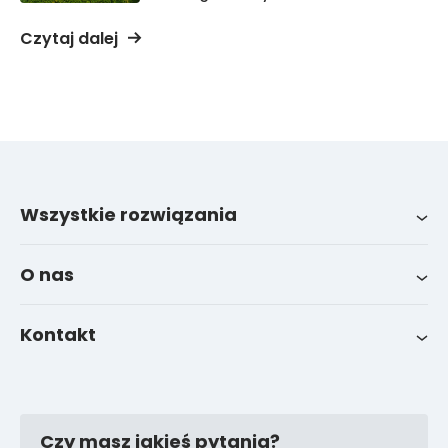
Czytaj dalej
Wszystkie rozwiązania
Wszystkie integracje
System zarządzania flotą LinqoTrack
O nas
Wiadomości
Kontakt
FAQ
Kontakty wsparcia
Czy masz jakieś pytania?