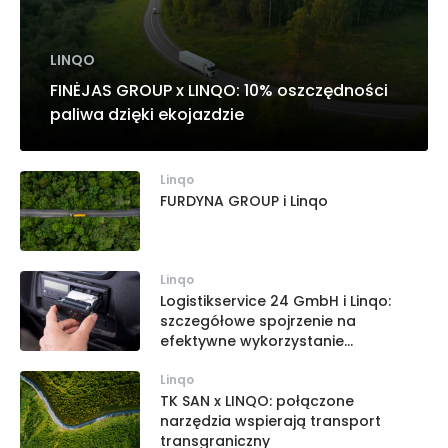
LINQO
FINĖJAS GROUP x LINQO: 10% oszczędności
paliwa dzięki ekojazdzie
Linqo
FURDYNA GROUP i Linqo
Linqo
Logistikservice 24 GmbH i Linqo:
szczegółowe spojrzenie na
efektywne wykorzystanie
tachografu
Linqo
TK SAN x LINQO: połączone
narzędzia wspierają transport
transgraniczny