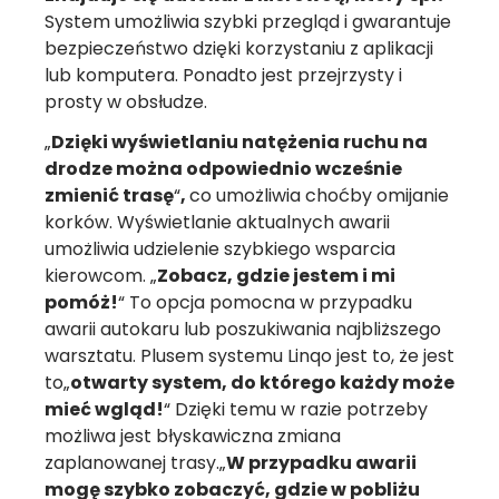
System umożliwia szybki przegląd i gwarantuje
bezpieczeństwo dzięki korzystaniu z aplikacji
lub komputera. Ponadto jest przejrzysty i
prosty w obsłudze.
„
Dzięki wyświetlaniu natężenia ruchu na
drodze można odpowiednio wcześnie
zmienić trasę
“
,
co umożliwia choćby omijanie
korków. Wyświetlanie aktualnych awarii
umożliwia udzielenie szybkiego wsparcia
kierowcom. „
Zobacz, gdzie jestem i mi
pomóż!
“ To opcja pomocna w przypadku
awarii autokaru lub poszukiwania najbliższego
warsztatu. Plusem systemu Linqo jest to, że jest
to„
otwarty system, do którego każdy może
mieć wgląd!
“ Dzięki temu w razie potrzeby
możliwa jest błyskawiczna zmiana
zaplanowanej trasy.„
W przypadku awarii
mogę szybko zobaczyć, gdzie w pobliżu