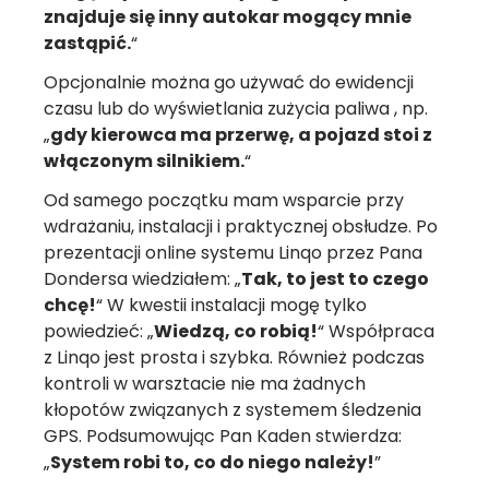
znajduje się inny autokar mogący mnie
zastąpić.
“
Opcjonalnie można go używać do ewidencji
czasu lub do wyświetlania zużycia paliwa , np.
„
gdy kierowca ma przerwę, a pojazd stoi z
włączonym silnikiem.
“
Od samego początku mam wsparcie przy
wdrażaniu, instalacji i praktycznej obsłudze. Po
prezentacji online systemu Linqo przez Pana
Dondersa wiedziałem: „
Tak, to jest to czego
chcę!
“ W kwestii instalacji mogę tylko
powiedzieć: „
Wiedzą, co robią!
“ Współpraca
z Linqo jest prosta i szybka. Również podczas
kontroli w warsztacie nie ma żadnych
kłopotów związanych z systemem śledzenia
GPS. Podsumowując Pan Kaden stwierdza:
„
System robi to, co do niego należy!
”