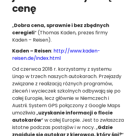
cenę
„
Dobra cena, sprawnie i bez zbędnych
ceregieli
“ (Thomas Kaden, prezes firmy
Kaden – Reisen).
Kaden – Reisen
:
http://www.kaden-
reisen.de/index.html
Od czerwca 2018 r. korzystamy z systemu
Linqo w trzech naszych autokarach. Przejazdy
związane z realizacją różnych programów,
zleceń i wycieczek szkolnych odbywają się po
całej Europie, lecz głównie w Niemczech i
Austrii. System GPS połączony z Google Maps
umożliwia „
uzyskanie informacji o flocie
autokarów
“ w całej Europie. Jest to zwłaszcza
istotne podczas postojów i w nocy. „
Gdzie
znajduje się autokar z kierowcą, który śpi?
“