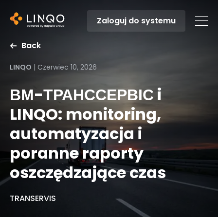
Zaloguj do systemu
Back
LINQO
|
Czerwiec 10, 2026
ВМ-ТРАНССЕРВІС i
LINQO: monitoring,
automatyzacja i
poranne raporty
oszczędzające czas
TRANSERVIS