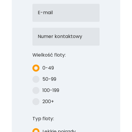
E-mail
Numer kontaktowy
Wielkość floty:
0-49
50-99
100-199
200+
Typ floty:
Lekkie pojazdy