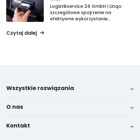
Logistikservice 24 GmbH i Linqo:
szczegółowe spojrzenie na
efektywne wykorzystanie
tachografu
Czytaj dalej
Wszystkie rozwiązania
Wszystkie integracje
System zarządzania flotą LinqoTrack
O nas
Wiadomości
Kontakt
FAQ
Kontakty wsparcia