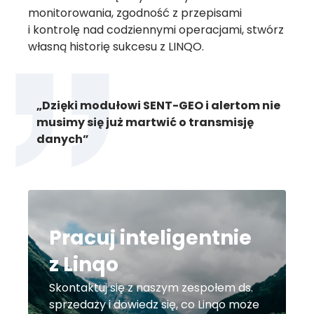
monitorowania, zgodność z przepisami
i kontrolę nad codziennymi operacjami, stwórz
własną historię sukcesu z LINQO.
„Dzięki modułowi SENT-GEO i alertom nie
musimy się już martwić o transmisję
danych”
Pracuj inteligentnie
z Linqo
Skontaktuj się z naszym zespołem ds.
sprzedaży i dowiedz się, co Linqo może