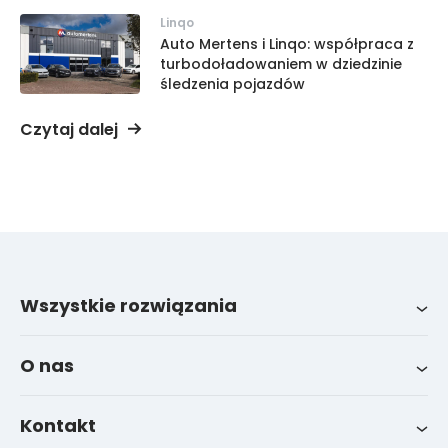
Linqo
Auto Mertens i Linqo: współpraca z
turbodoładowaniem w dziedzinie
śledzenia pojazdów
Czytaj dalej
Wszystkie rozwiązania
Wszystkie integracje
System zarządzania flotą LinqoTrack
O nas
Wiadomości
Kontakt
FAQ