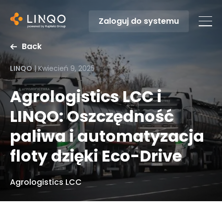
Zaloguj do systemu
Back
LINQO
|
Kwiecień 9, 2025
Agrologistics LCC i
LINQO: Oszczędność
paliwa i automatyzacja
floty dzięki Eco-Drive
Agrologistics LCC