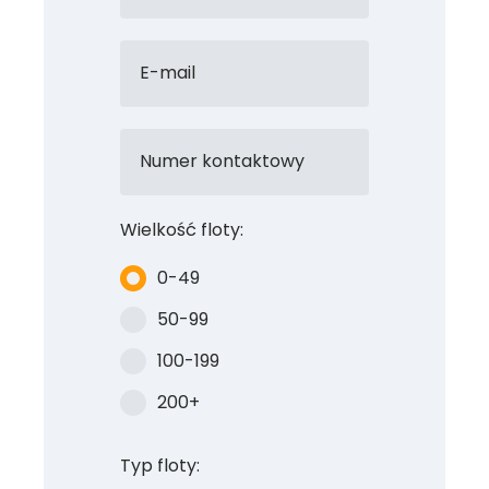
E-mail
Numer kontaktowy
Wielkość floty:
0-49
50-99
100-199
200+
Typ floty: